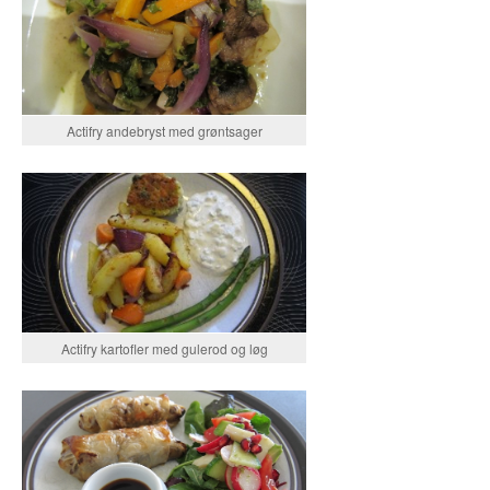
Actifry andebryst med grøntsager
Actifry kartofler med gulerod og løg