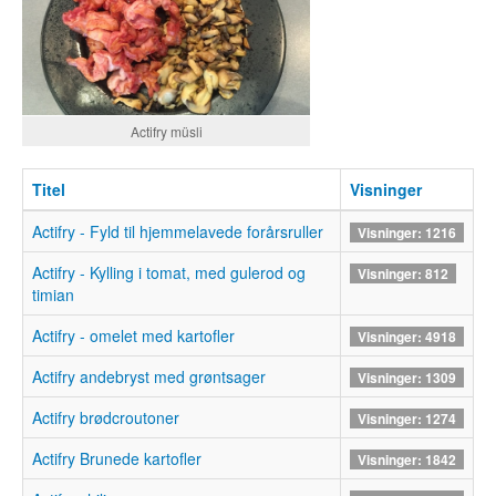
Actifry müsli
Titel
Visninger
Actifry - Fyld til hjemmelavede forårsruller
Visninger: 1216
Actifry - Kylling i tomat, med gulerod og
Visninger: 812
timian
Actifry - omelet med kartofler
Visninger: 4918
Actifry andebryst med grøntsager
Visninger: 1309
Actifry brødcroutoner
Visninger: 1274
Actifry Brunede kartofler
Visninger: 1842