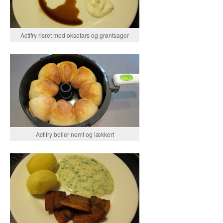
Actifry risret med oksefars og grøntsager
Actifry boller nemt og lækkert