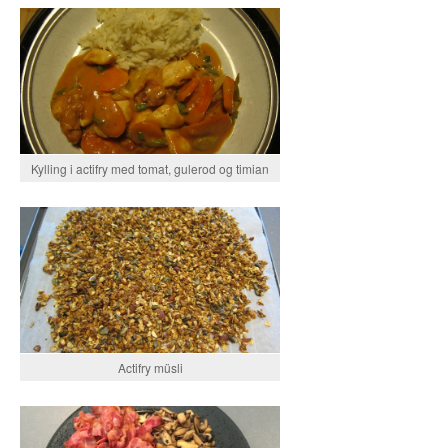
Kylling i actifry med tomat, gulerod og timian
Actifry müsli