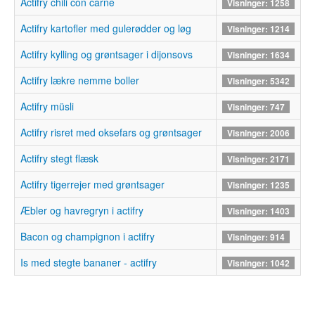
Actifry chili con carne
Visninger: 1258
Actifry kartofler med gulerødder og løg
Visninger: 1214
Actifry kylling og grøntsager i dijonsovs
Visninger: 1634
Actifry lækre nemme boller
Visninger: 5342
Actifry müsli
Visninger: 747
Actifry risret med oksefars og grøntsager
Visninger: 2006
Actifry stegt flæsk
Visninger: 2171
Actifry tigerrejer med grøntsager
Visninger: 1235
Æbler og havregryn i actifry
Visninger: 1403
Bacon og champignon i actifry
Visninger: 914
Is med stegte bananer - actifry
Visninger: 1042