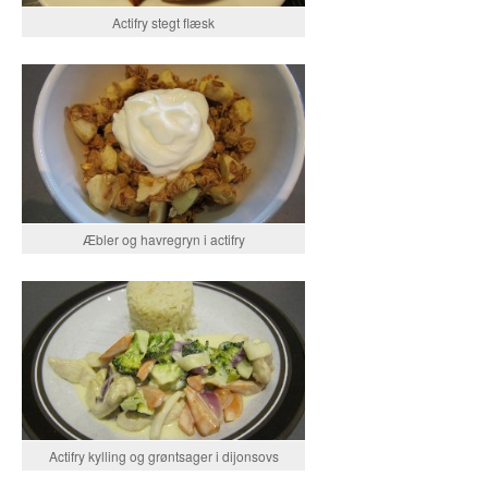
Actifry stegt flæsk
Æbler og havregryn i actifry
Actifry kylling og grøntsager i dijonsovs