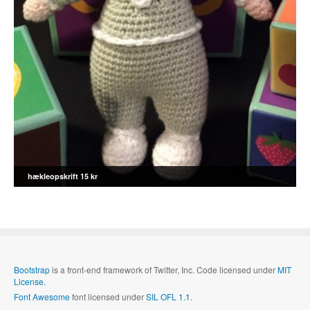
hækleopskrift 15 kr
Bootstrap
is a front-end framework of Twitter, Inc. Code licensed under
MIT
License.
Font Awesome
font licensed under
SIL OFL 1.1
.