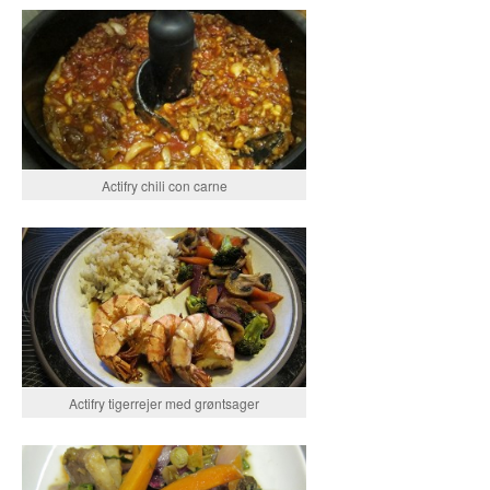
Actifry chili con carne
Actifry tigerrejer med grøntsager