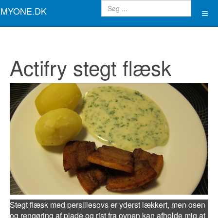
MYONE.DK
Actifry stegt flæsk
Stegt flæsk med persillesovs er yderst lækkert, men osen
og rengøring af plade og rist fra ovnen kan afholde mig at