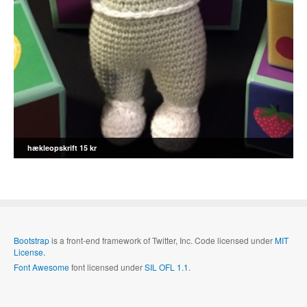
hækleopskrift 15 kr
Bootstrap
is a front-end framework of Twitter, Inc. Code licensed under
MIT
License.
Font Awesome
font licensed under
SIL OFL 1.1
.