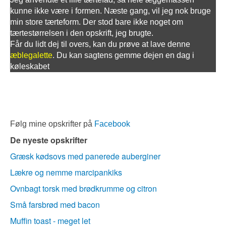
kunne ikke være i formen. Næste gang, vil jeg nok bruge
min store tærteform. Der stod bare ikke noget om
tærtestørrelsen i den opskrift, jeg brugte.
Får du lidt dej til overs, kan du prøve at lave denne
æblegalette
. Du kan sagtens gemme dejen en dag i
køleskabet
Følg mine opskrifter på
Facebook
De nyeste opskrifter
Græsk kødsovs med panerede auberginer
Lækre og nemme marcipankiks
Ovnbagt torsk med brødkrumme og citron
Små farsbrød med bacon
Muffin toast - meget let