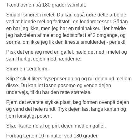
Tænd ovnen på 180 grader varmluft.
Smuldr smøret i melet. Du kan også gøre dette arbejde
ved at blende mel og fedtstof i en foodprocessor. Sådan
en har jeg ikke, men jeg har en minihakker. Her hældte
jeg halvdelen af melet og fedtstoffet i af 2 omgange, og
sørme, om ikke jeg fik den fineste smulderdej - perfekt!
Pisk det ene æg med en gaffel, hæld det ned i melet og
saml hurtigt dejen med hænderne.
Smør en tærteform.
Klip 2 stk 4 liters fryseposer op og og rul dejen ud mellem
disse. Du kan let løsne poserne og vende dejen
undervejs, til du har den rette størrelse.
Fjern det øverste stykke plast, læg formen ovenpå dejen
og vend det hele rundt. Tryk dejen fast langs kanten og
fjern forsigtigt posen.
Skær kanterne af og prik dejen med en gaffel.
Forbag tærten 10 minutter ved 180 grader.