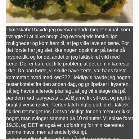
I køleskabet havde jeg overvældende meget spinat, som
trængte til at blive brugt. Jeg overvejede forskellige
muligheder og kom frem til, at jeg ville lave en tærte. For
det første har jeg slet ikke nogen opskrifter på tærte på
myone.dk, og for det andet er jeg faktisk ret vild med
tærte. Der er bare det lille problem, at det er min kæreste
ikke. Da han hørte, vi skulle have tærte, var hans første
kommetar: hvad med kød??? Heldigvis havde jeg nogen
rester kotelet fra den anden dag, og grillpølser i fryseren,
så jeg havde allerede planlagt, at jeg ville stege det på
panden i rød karrypasta.....så Bjarne fik sit kød, og jeg fik
brugt diverse rester. Tærten faldt i rigtig god jord - faktisk
fik den ret meget ros. Det var dejligt, for den menu er ikke
noget, man svinger sammen på 10 minutter. Vi spiste først
19.30, og DET er også en udfordring for min kærestes
tomme mave, men alt endte lykkeligt.
Jeg anvendte et lille tærtefad, så hele æggemassen