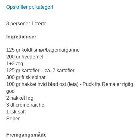
Opskrifter pr. kategori
3 personer 1 tærte
Ingredienser
125 gr koldt smør/bagemargarine
200 gr hvedemel
1+3 æg
125 gr kartofler = ca. 2 kartofler
300 gr frisk spinat
100 gr hakket hvid blød ost (feta) - Puck fra Rema er rigtig
god
2 hakket løg
3 dl cremefraiche
1 tsk salt
Peber
Fremgangsmåde