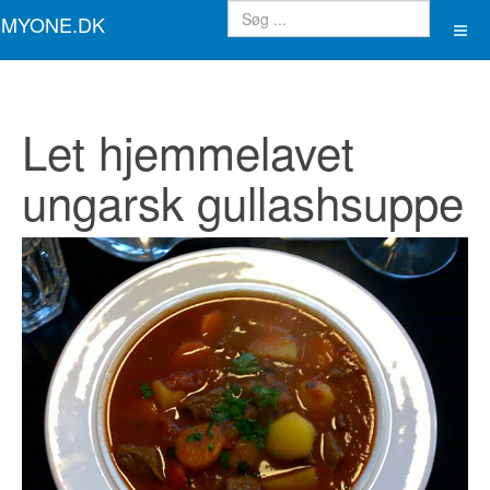
MYONE.DK
Let hjemmelavet
ungarsk gullashsuppe