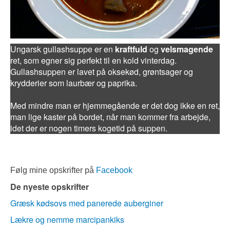
Ungarsk gullashsuppe er en
kraftfuld
og
velsmagende
ret, som egner sig perfekt til en kold vinterdag.
Gullashsuppen er lavet på oksekød, grøntsager og
krydderier som laurbær og paprika.
Med mindre man er hjemmegående er det dog ikke en ret,
man lige kaster på bordet, når man kommer fra arbejde,
idet der er nogen timers kogetid på suppen.
Følg mine opskrifter på
Facebook
De nyeste opskrifter
Græsk kødsovs med panerede auberginer
Lækre og nemme marcipankiks