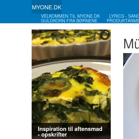
MYONE.DK
VELKOMMEN TIL MYONE.DK
LYRICS - SA
GULDKORN FRA BØRNENE
PRODUKTANME
Mü
Inspiration til aftensmad
- opskrifter