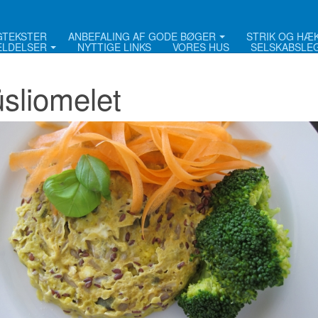
NGTEKSTER
ANBEFALING AF GODE BØGER
STRIK OG HÆ
LDELSER
NYTTIGE LINKS
VORES HUS
SELSKABSLE
sliomelet