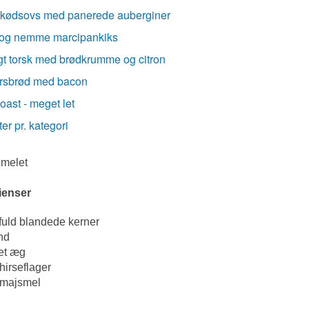
kødsovs med panerede auberginer
og nemme marcipankiks
t torsk med brødkrumme og citron
rsbrød med bacon
toast - meget let
ter pr. kategori
omelet
ienser
fuld blandede kerner
nd
ket æg
hirseflager
 majsmel