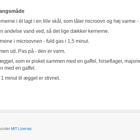
angsmåde
nerne i ét lagt i en lille skål, som tåler microovn og høj varme -
n andelse vand ved, så det lige dækker kernerne.
nene i microovnen - fuld gas i 1,5 minut.
men ud. Pas på - den er varm.
ægget, som er pisket sammen med en gaffel, hirseflager, majsmel
 med en gaffel.
1 minut til ægget er stivnet.
d under
MIT License.