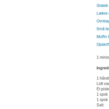
Græsk 
Lækre 
Ovnbag
Små fa
Muffin 
Opskrif
1 mini
Ingred
1 hånd
Lidt va
Et pis
1 spsk 
1 spsk
Salt