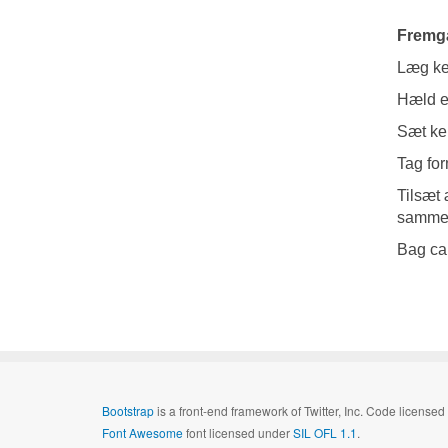
Fremg
Læg ker
Hæld e
Sæt ker
Tag for
Tilsæt 
sammen
Bag ca 
Bootstrap
is a front-end framework of Twitter, Inc. Code license
Font Awesome
font licensed under
SIL OFL 1.1
.