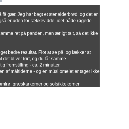
få gær. Jeg har bagt et stenalderbrød, og det er
også er uden for rækkevidde, idet både røgede
samme ret på panden, men ærligt talt, så det ikke
get bedre resultat. Flot at se på, og lækker at
det bliver tørt, og du får samme
fremstilling - ca. 2 minutter.
nogen af måltiderne - og en müsliomelet er tager ikke
samfrø, græskarkerner og solsikkekerner