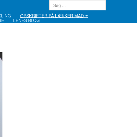
KLING
OPSKRIFTER PÅ LÆKKER MAD
GE
LENES BLOG