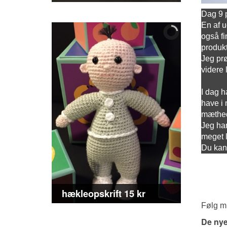
Dag 9 
En af u
også fi
produkt
Jeg prø
videre 
I dag h
have i 
mætheds
Jeg har
meget 
Du kan 
hækleopskrift 15 kr
Følg mi
De nye