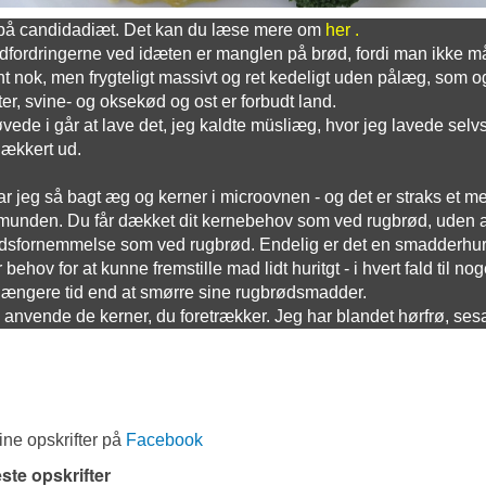
på candidadiæt. Det kan du læse mere om
her .
dfordringerne ved idæten er manglen på brød, fordi man ikke må 
nt nok, men frygteligt massivt og ret kedeligt uden pålæg, som 
er, svine- og oksekød og ost er forbudt land.
vede i går at lave det, jeg kaldte müsliæg, hvor jeg lavede selv
lækkert ud.
ar jeg så bagt æg og kerner i microovnen - og det er straks et me
munden. Du får dækket dit kernebehov som ved rugbrød, uden at 
fornemmelse som ved rugbrød. Endelig er det en smadderhurtig 
 behov for at kunne fremstille mad lidt huritgt - i hvert fald til 
længere tid end at smørre sine rugbrødsmadder.
anvende de kerner, du foretrækker. Jeg har blandet hørfrø, se
ne opskrifter på
Facebook
ste opskrifter