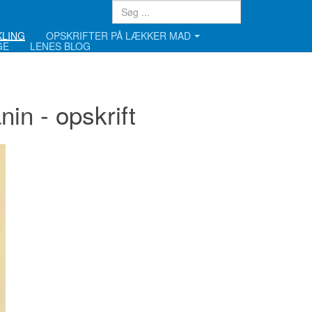
KLING
OPSKRIFTER PÅ LÆKKER MAD
GE
LENES BLOG
in - opskrift