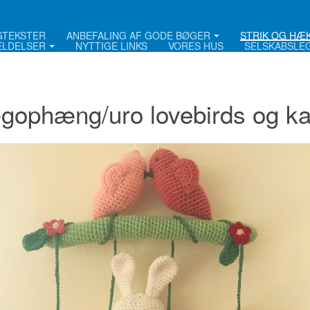
NGTEKSTER
ANBEFALING AF GODE BØGER
STRIK OG HÆ
LDELSER
NYTTIGE LINKS
VORES HUS
SELSKABSLE
ophæng/uro lovebirds og kan