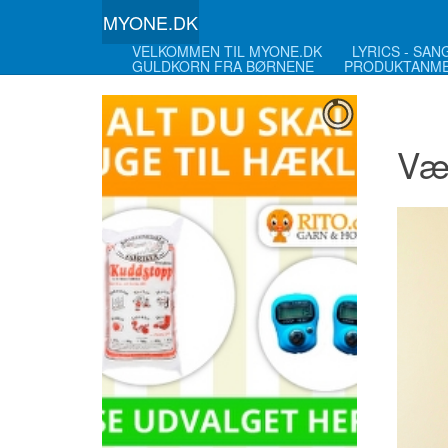
MYONE.DK
VELKOMMEN TIL MYONE.DK
LYRICS - SA
GULDKORN FRA BØRNENE
PRODUKTANME
Væg