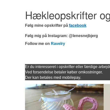
Hækleopskrifter og
Følg mine opskrifter på
facebook
Følg mig på Instagram: @lenesnejbjerg
Follow me on
Ravelry
Er du interesseret i opskrifter eller færdige arbej
Ved forsendelse betaler køber omkostninger.
Der kan betales med mobilepay.