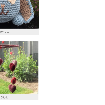
125,- kr.
159,- kr