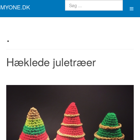
MYONE.DK
.
Hæklede juletræer