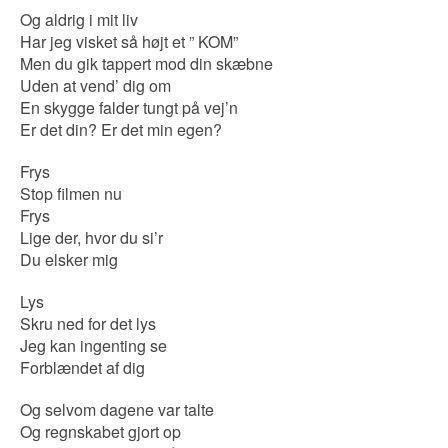
Og aldrig i mit liv
Har jeg visket så højt et ” KOM”
Men du gik tappert mod din skæbne
Uden at vend’ dig om
En skygge falder tungt på vej’n
Er det din? Er det min egen?
Frys
Stop filmen nu
Frys
Lige der, hvor du si’r
Du elsker mig
Lys
Skru ned for det lys
Jeg kan ingenting se
Forblændet af dig
Og selvom dagene var talte
Og regnskabet gjort op