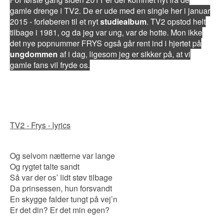
gamle drenge i TV2. De er ude med en single her i januar
2015 - forløberen til et nyt
studiealbum
. TV2 opstod helt
tilbage i 1981, og da jeg var ung, var de hotte. Mon ikke
det nye popnummer FRYS også går rent ind i hjertet på
ungdommen
af i dag, ligesom jeg er sikker på, at vi
gamle fans vil fryde os.
TV2 - Frys - lyrics
Og selvom nætterne var lange
Og rygtet talte sandt
Så var der os’ lidt støv tilbage
Da prinsessen, hun forsvandt
En skygge falder tungt på vej’n
Er det din? Er det min egen?