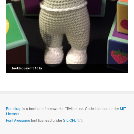
hækleopskrift 15 kr
Bootstrap
is a front-end framework of Twitter, Inc. Code licensed under
MIT
License.
Font Awesome
font licensed under
SIL OFL 1.1
.