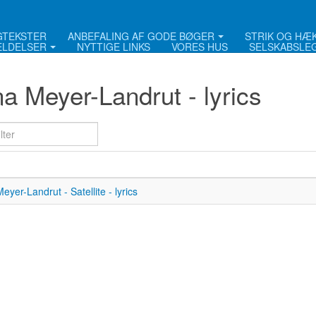
NGTEKSTER
ANBEFALING AF GODE BØGER
STRIK OG HÆ
LDELSER
NYTTIGE LINKS
VORES HUS
SELSKABSLE
a Meyer-Landrut - lyrics
lter
eyer-Landrut - Satellite - lyrics