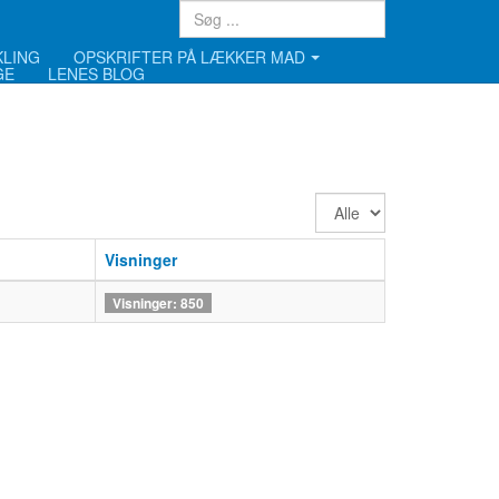
KLING
OPSKRIFTER PÅ LÆKKER MAD
GE
LENES BLOG
Vis
#
Visninger
Visninger: 850