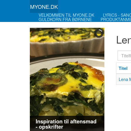
MYONE.DK
VELKOMMEN TIL MYONE.DK
LYRICS - SA
GULDKORN FRA BØRNENE
PRODUKTANME
Len
Titelfi
Titel
Lena M
Inspiration til aftensmad
- opskrifter