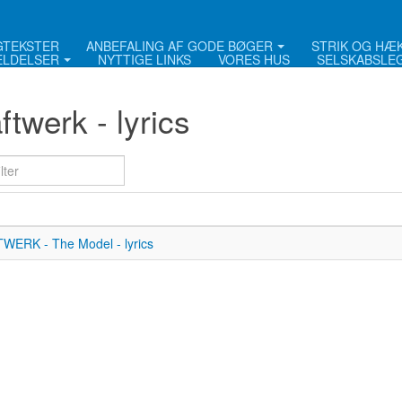
NGTEKSTER
ANBEFALING AF GODE BØGER
STRIK OG HÆ
LDELSER
NYTTIGE LINKS
VORES HUS
SELSKABSLE
ftwerk - lyrics
lter
WERK - The Model - lyrics