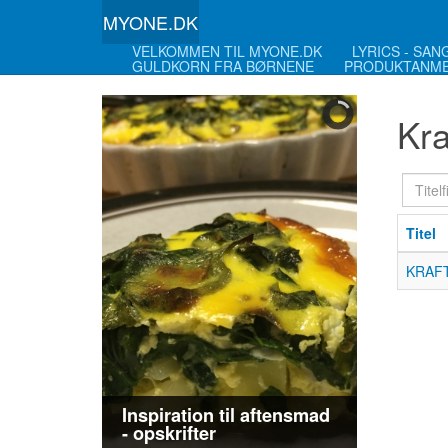
MYONE.DK
VELKOMMEN TIL MYONE.DK
LYRICS - SA
GULDKORN FRA BØRNENE
PRODUKTANME
Kra
Titelfi
Titel
KRAFT
Inspiration til aftensmad
- opskrifter