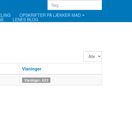
KLING
OPSKRIFTER PÅ LÆKKER MAD
GE
LENES BLOG
Vis
#
Visninger
Visninger: 633