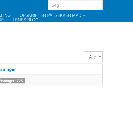
KLING
OPSKRIFTER PÅ LÆKKER MAD
GE
LENES BLOG
Vis
#
isninger
Visninger: 725