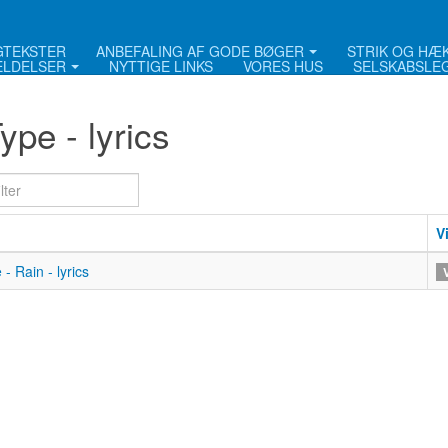
NGTEKSTER
ANBEFALING AF GODE BØGER
STRIK OG HÆ
LDELSER
NYTTIGE LINKS
VORES HUS
SELSKABSLE
ype - lyrics
lter
V
- Rain - lyrics