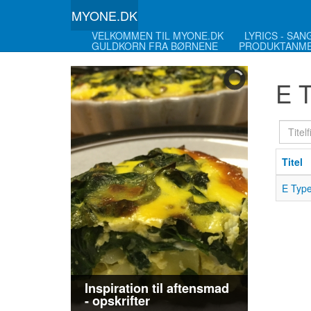
MYONE.DK
VELKOMMEN TIL MYONE.DK
LYRICS - SA
GULDKORN FRA BØRNENE
PRODUKTANME
E T
Titelfi
Titel
E Type 
Inspiration til aftensmad
- opskrifter