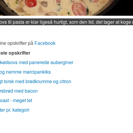
vs til pasta er klar ligeså hurtigt, som den tid, det tager at koge 
ne opskrifter på
Facebook
ste opskrifter
kødsovs med panerede auberginer
og nemme marcipankiks
t torsk med brødkrumme og citron
rsbrød med bacon
toast - meget let
ter pr. kategori