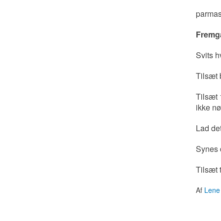
parmasa
Fremga
Svits 
Tilsæt 
Tilsæt 
ikke nø
Lad det
Synes 
Tilsæt 
Af
Lene