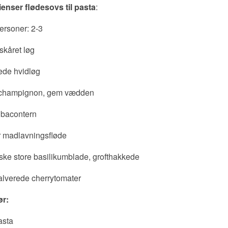
ienser flødesovs til pasta
:
ersoner: 2-3
skåret løg
ede hvidløg
 champignon, gem vædden
 bacontern
er madlavningsfløde
iske store basilikumblade, grofthakkede
alverede cherrytomater
ør:
asta