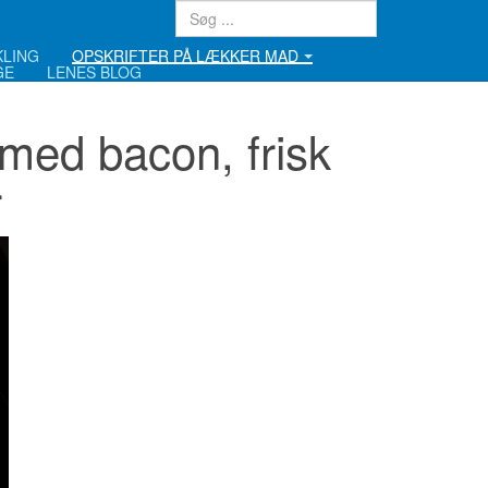
KLING
OPSKRIFTER PÅ LÆKKER MAD
GE
LENES BLOG
med bacon, frisk
r