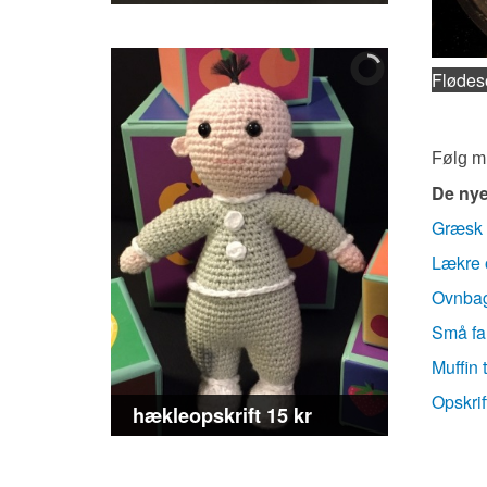
Flødeso
Følg mi
De nye
Græsk 
Lækre 
Ovnbag
Små fa
Muffin 
Opskrif
hækleopskrift 15 kr