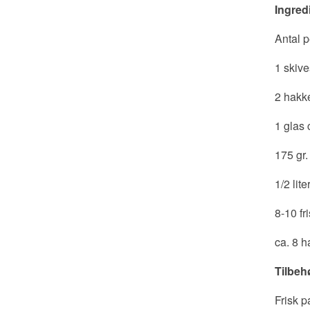
Ingred
Antal p
1 skive
2 hakk
1 glas
175 gr.
1/2 lit
8-10 fr
ca. 8 h
Tilbeh
Frisk p