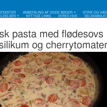
NGTEKSTER
ANBEFALING AF GODE BØGER
STRIK OG HÆ
LDELSER
NYTTIGE LINKS
VORES HUS
SELSKABSLE
isk pasta med flødesovs 
silikum og cherrytomate