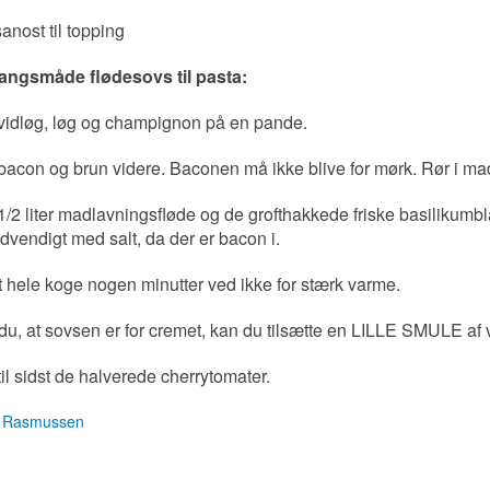
nost til topping
ngsmåde flødesovs til pasta:
hvidløg, løg og champignon på en pande.
bacon og brun videre. Baconen må ikke blive for mørk. Rør i ma
1/2 liter madlavningsfløde og de grofthakkede friske basilikumb
dvendigt med salt, da der er bacon i.
 hele koge nogen minutter ved ikke for stærk varme.
du, at sovsen er for cremet, kan du tilsætte en LILLE SMULE af
til sidst de halverede cherrytomater.
 Rasmussen