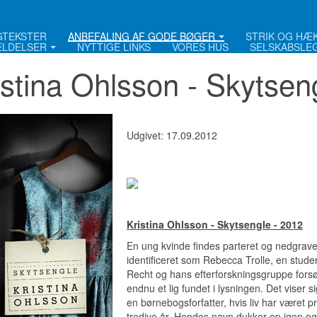
NGTEKSTER
ANBEFALING AF GODE BØGER
STRIK OG HÆ
LDELSER
NYTTIGE LINKS
VORES HUS
SELSKABSLE
istina Ohlsson - Skytsen
Udgivet: 17.09.2012
Kristina Ohlsson - Skytsengle - 2012
En ung kvinde findes parteret og nedgrave
identificeret som Rebecca Trolle, en stude
Recht og hans efterforskningsgruppe forsø
endnu et lig fundet i lysningen. Det viser s
en børnebogsforfatter, hvis liv har været p
tredive år. Hendes navn dukker op igen og 