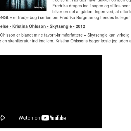
Fredrika drages ind i sagen og stilles ov
bliver en del af gåden. Ingen ved, at efte
GLE er tredje bog i serien om Fredrika Bergman og hendes kolleger i
lse - Kristina Ohlsson - Skytsengle - 2012
 Ohlsson er blandt mine favorit-krimiforfattere – Skytsengle kan virkelig 
 en skønliteratur ind imellem. Kristina Ohlssons bøger læste jeg uden 