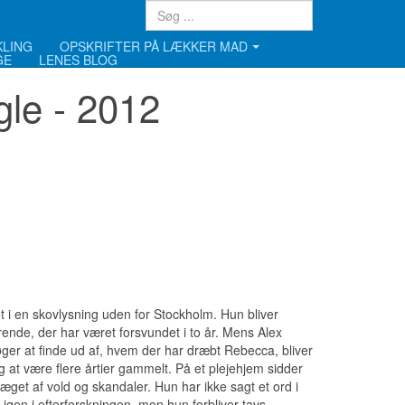
KLING
OPSKRIFTER PÅ LÆKKER MAD
GE
LENES BLOG
gle - 2012
t i en skovlysning uden for Stockholm. Hun bliver
rende, der har været forsvundet i to år. Mens Alex
ger at finde ud af, hvem der har dræbt Rebecca, bliver
ig at være flere årtier gammelt. På et plejehjem sidder
ræget af vold og skandaler. Hun har ikke sagt et ord i
igen i efterforskningen, men hun forbliver tavs.