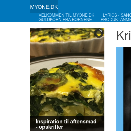
MYONE.DK
VELKOMMEN TIL MYONE.DK
LYRICS - SA
GULDKORN FRA BØRNENE
PRODUKTANME
Kr
Inspiration til aftensmad
- opskrifter